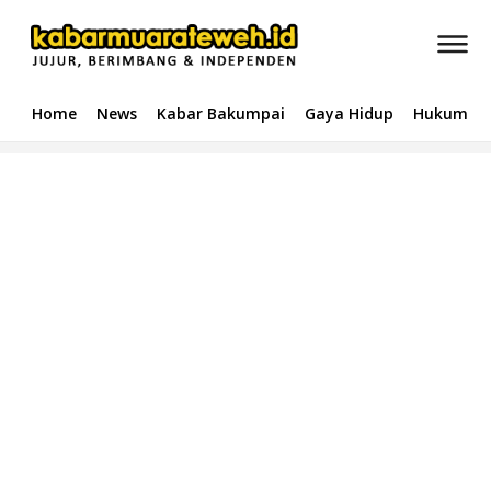
Home
News
Kabar Bakumpai
Gaya Hidup
Hukum & 