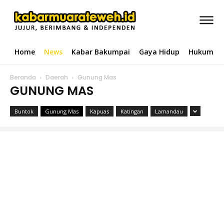
Home
News
Kabar Bakumpai
Gaya Hidup
Hukum & 
Beranda
Daerah
Gunung Mas
GUNUNG MAS
Buntok
Gunung Mas
Kapuas
Katingan
Lamandau