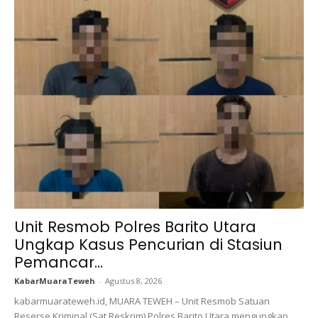
Unit Resmob Polres Barito Utara
Ungkap Kasus Pencurian di Stasiun
Pemancar...
KabarMuaraTeweh
-
Agustus 8, 2026
kabarmuarateweh.id, MUARA TEWEH – Unit Resmob Satuan
Reserse Kriminal (Sat Reskrim) Polres Barito Utara mengungkap