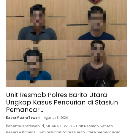
Unit Resmob Polres Barito Utara
Ungkap Kasus Pencurian di Stasiun
Pemancar...
KabarMuaraTeweh
-
Agustus 8, 2026
kabarmuarateweh.id, MUARA TEWEH – Unit Resmob Satuan
Reserse Kriminal (Sat Reskrim) Polres Barito Utara mengungkap