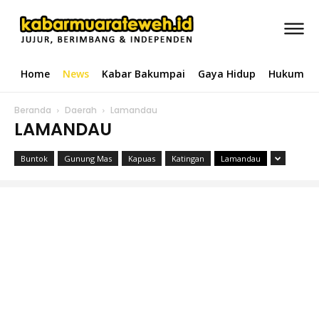
Home
News
Kabar Bakumpai
Gaya Hidup
Hukum & 
Beranda
Daerah
Lamandau
LAMANDAU
Buntok
Gunung Mas
Kapuas
Katingan
Lamandau