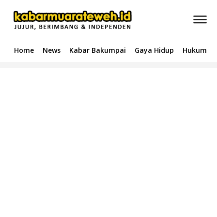
Home
News
Kabar Bakumpai
Gaya Hidup
Hukum & 