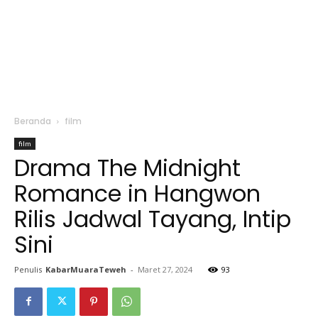
Beranda
film
film
Drama The Midnight
Romance in Hangwon
Rilis Jadwal Tayang, Intip
Sini
Penulis
KabarMuaraTeweh
-
Maret 27, 2024
93