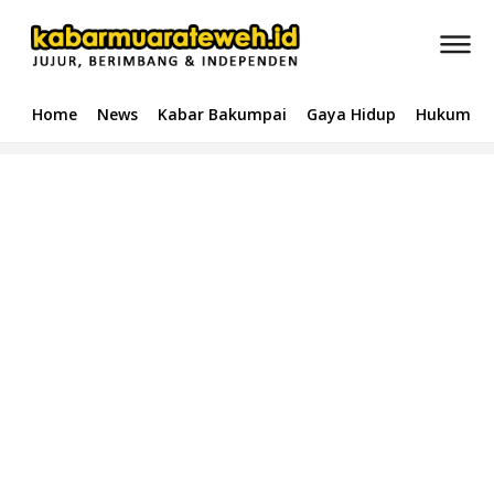
Home
News
Kabar Bakumpai
Gaya Hidup
Hukum & 