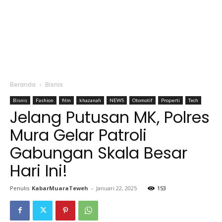
Beranda
Bisnis
Bisnis
Fashion
film
khazanah
NEWS
Otomotif
Properti
Tech
Jelang Putusan MK, Polres
Mura Gelar Patroli
Gabungan Skala Besar
Hari Ini!
Penulis
KabarMuaraTeweh
-
Januari 22, 2025
153