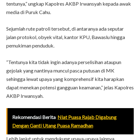
tentunya,” ungkap Kapolres AKBP Irwansyah kepada awak
media di Puruk Cahu.
Sejumlah rute patroli tersebut, di antaranya ada seputar
jalan protokol, obyek vital, kantor KPU, Bawaslu hingga
pemukiman penduduk.
“Tentunya kita tidak ingin adanya perselisihan ataupun
gejolak yang nantinya muncul pasca putusan di MK
sehingga lewat upaya yang komprehensif kita harapkan
dapat menekan potensi gangguan keamanan,” jelas Kapolres
AKBP Irwansyah.
Rekomendasi Berita
Niat Puasa Rajab Digabung
Dengan Ganti Utang Puasa Ramadhan
Lebih lanjut untuk mendukung upaya-upaya lainnya,