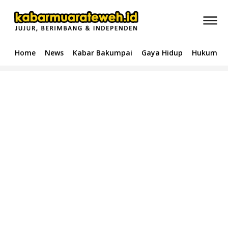
Home
News
Kabar Bakumpai
Gaya Hidup
Hukum & 