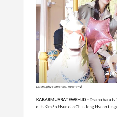
Serendipity's Embrace. (foto: tvN)
KABARMUARATEWEH.ID –
Drama baru tvN
oleh Kim So Hyun dan Chea Jong Hyeop tenga