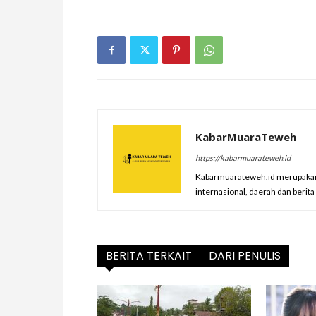
KabarMuaraTeweh
https://kabarmuarateweh.id
Kabarmuarateweh.id merupakan m
internasional, daerah dan berit
BERITA TERKAIT
DARI PENULIS