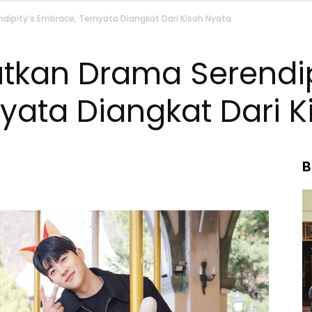
ipity’s Embrace, Ternyata Diangkat Dari Kisah Nyata
tkan Drama Serendip
yata Diangkat Dari K
B