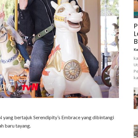
P
L
B
K
ka
Ut
Pe
ka
 yang bertajuk Serendipity’s Embrace yang dibintangi
h baru tayang.