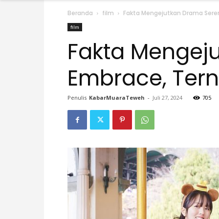
Beranda
film
Fakta Mengejutkan Drama Serend
film
Fakta Mengeju
Embrace, Tern
Penulis
KabarMuaraTeweh
-
Juli 27, 2024
705