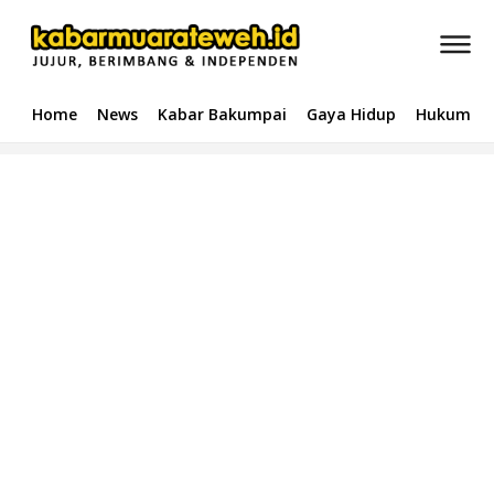
Home
News
Kabar Bakumpai
Gaya Hidup
Hukum & 