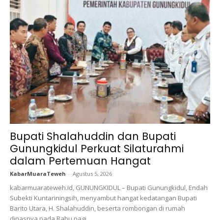
Bupati Shalahuddin dan Bupati
Gunungkidul Perkuat Silaturahmi
dalam Pertemuan Hangat
KabarMuaraTeweh
-
Agustus 5, 2026
kabarmuarateweh.id, GUNUNGKIDUL – Bupati Gunungkidul, Endah
Subekti Kuntariningsih, menyambut hangat kedatangan Bupati
Barito Utara, H. Shalahuddin, beserta rombongan di rumah
dinasnya pada Rabu pagi,...