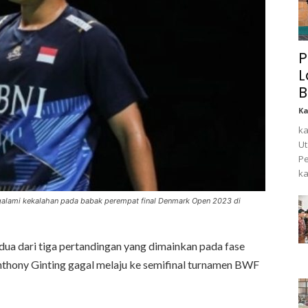
P
L
B
K
ka
Ut
Pe
ka
ngalami kekalahan pada babak perempat final Denmark Open 2023 di
a dari tiga pertandingan yang dimainkan pada fase
Anthony Ginting gagal melaju ke semifinal turnamen BWF