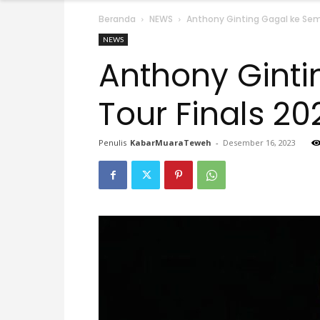
Beranda
NEWS
Anthony Ginting Gagal ke Semi
NEWS
Anthony Ginti
Tour Finals 20
Penulis
KabarMuaraTeweh
-
Desember 16, 2023