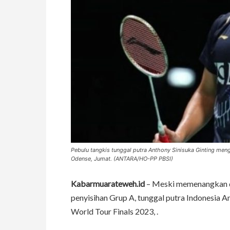
Pebulu tangkis tunggal putra Anthony Sinisuka Ginting me
Odense, Jumat. (ANTARA/HO-PP PBSI)
Kabarmuarateweh.id
– Meski memenangkan du
penyisihan Grup A, tunggal putra Indonesia 
World Tour Finals 2023, .