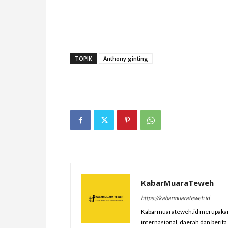
TOPIK
Anthony ginting
KabarMuaraTeweh
https://kabarmuarateweh.id
Kabarmuarateweh.id merupakan m
internasional, daerah dan berit