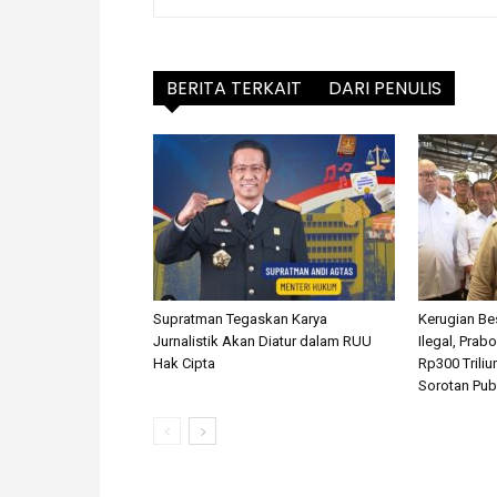
BERITA TERKAIT
DARI PENULIS
Supratman Tegaskan Karya
Kerugian Be
Jurnalistik Akan Diatur dalam RUU
Ilegal, Pra
Hak Cipta
Rp300 Triliu
Sorotan Pub