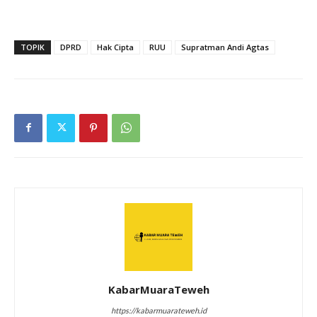
TOPIK
DPRD
Hak Cipta
RUU
Supratman Andi Agtas
KabarMuaraTeweh
https://kabarmuarateweh.id