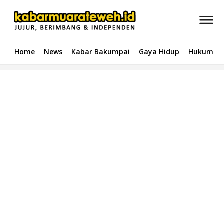
Home
News
Kabar Bakumpai
Gaya Hidup
Hukum & 