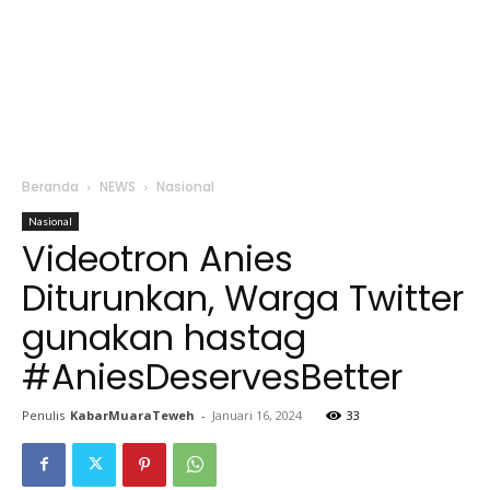
Beranda
NEWS
Nasional
Nasional
Videotron Anies
Diturunkan, Warga Twitter
gunakan hastag
#AniesDeservesBetter
Penulis
KabarMuaraTeweh
-
Januari 16, 2024
33