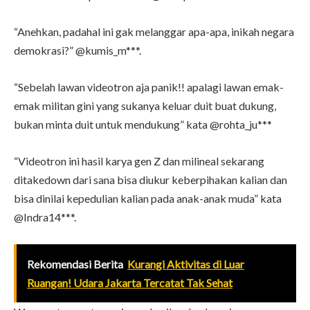
“Anehkan, padahal ini gak melanggar apa-apa, inikah negara
demokrasi?” @kumis_m***.
“Sebelah lawan videotron aja panik!! apalagi lawan emak-
emak militan gini yang sukanya keluar duit buat dukung,
bukan minta duit untuk mendukung” kata @rohta_ju***
“Videotron ini hasil karya gen Z dan milineal sekarang
ditakedown dari sana bisa diukur keberpihakan kalian dan
bisa dinilai kepedulian kalian pada anak-anak muda” kata
@Indra14***.
Rekomendasi Berita
Kurangi Aktivitas di Luar
Ruangan! Udara Jakarta Tercatat Tak Sehat