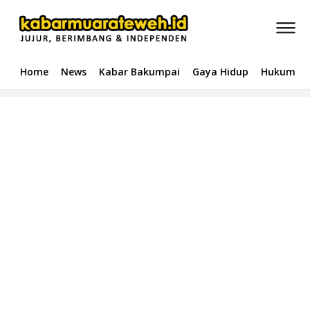
Home
News
Kabar Bakumpai
Gaya Hidup
Hukum & 