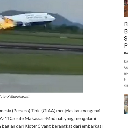
B
B
S
P
K
ka
Gu
me
H.
di
foto: X @upuknews1)
nesia (Persero) Tbk. (GIAA) menjelaskan mengenai
i GA-1105 rute Makassar-Madinah yang mengalami
bagian dari Kloter 5 yang berangkat dari embarkasi