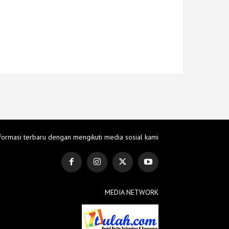
formasi terbaru dengan mengikuti media sosial kami
MEDIA NETWORK