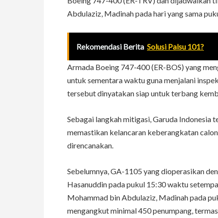
Boeing 747-400 (ER-TRV) dan dijadwalkan ti
Abdulaziz, Madinah pada hari yang sama puk
Rekomendasi Berita
Solusi Palsu 101?
Armada Boeing 747-400 (ER-BOS) yang menga
untuk sementara waktu guna menjalani inspek
tersebut dinyatakan siap untuk terbang kemba
Sebagai langkah mitigasi, Garuda Indonesia 
memastikan kelancaran keberangkatan calon j
direncanakan.
Sebelumnya, GA-1105 yang dioperasikan den
Hasanuddin pada pukul 15:30 waktu setempat 
Mohammad bin Abdulaziz, Madinah pada puku
mengangkut minimal 450 penumpang, termasuk