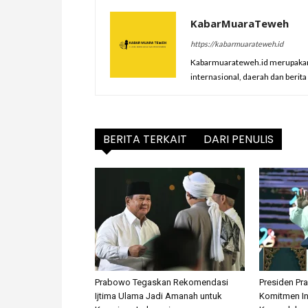
KabarMuaraTeweh
https://kabarmuarateweh.id
Kabarmuarateweh.id merupakan m
internasional, daerah dan berit
BERITA TERKAIT
DARI PENULIS
Prabowo Tegaskan Rekomendasi
Presiden P
Ijtima Ulama Jadi Amanah untuk
Komitmen I