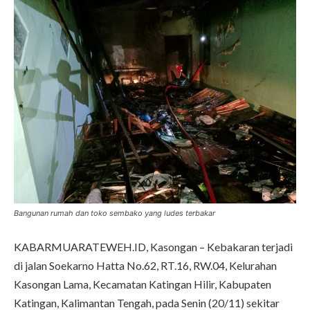
Bangunan rumah dan toko sembako yang ludes terbakar
KABARMUARATEWEH.ID, Kasongan – Kebakaran terjadi
di jalan Soekarno Hatta No.62, RT.16, RW.04, Kelurahan
Kasongan Lama, Kecamatan Katingan Hilir, Kabupaten
Katingan, Kalimantan Tengah, pada Senin (20/11) sekitar