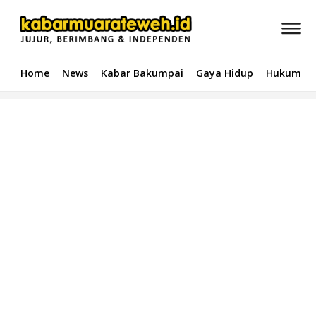
Home
News
Kabar Bakumpai
Gaya Hidup
Hukum & 