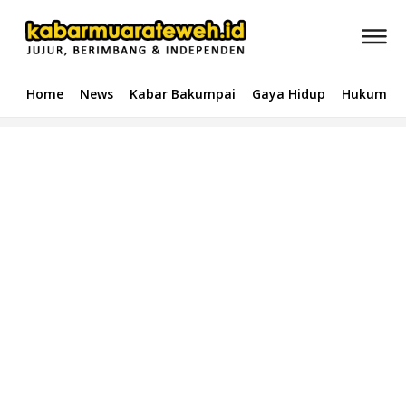
Home
News
Kabar Bakumpai
Gaya Hidup
Hukum & 