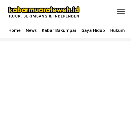
Home
News
Kabar Bakumpai
Gaya Hidup
Hukum & 