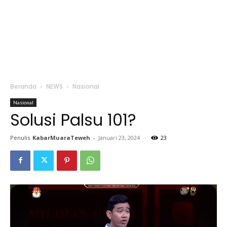
Beranda
NEWS
Nasional
Nasional
Solusi Palsu 101?
Penulis
KabarMuaraTeweh
-
Januari 23, 2024
23