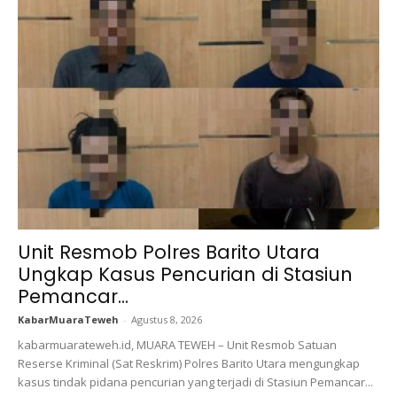
Unit Resmob Polres Barito Utara
Ungkap Kasus Pencurian di Stasiun
Pemancar...
KabarMuaraTeweh
-
Agustus 8, 2026
kabarmuarateweh.id, MUARA TEWEH – Unit Resmob Satuan
Reserse Kriminal (Sat Reskrim) Polres Barito Utara mengungkap
kasus tindak pidana pencurian yang terjadi di Stasiun Pemancar...