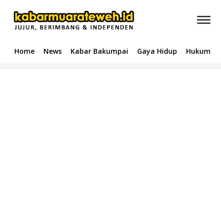
Home
News
Kabar Bakumpai
Gaya Hidup
Hukum & 