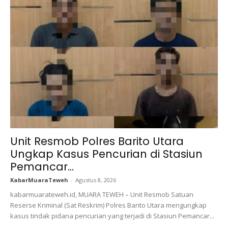
Unit Resmob Polres Barito Utara
Ungkap Kasus Pencurian di Stasiun
Pemancar...
KabarMuaraTeweh
-
Agustus 8, 2026
kabarmuarateweh.id, MUARA TEWEH – Unit Resmob Satuan
Reserse Kriminal (Sat Reskrim) Polres Barito Utara mengungkap
kasus tindak pidana pencurian yang terjadi di Stasiun Pemancar...