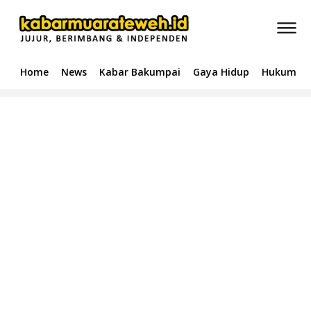
Home
News
Kabar Bakumpai
Gaya Hidup
Hukum & 