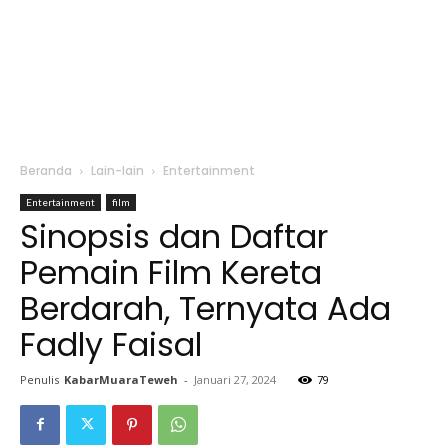
Beranda
Lain-lain
Entertainment
Entertainment
film
Sinopsis dan Daftar
Pemain Film Kereta
Berdarah, Ternyata Ada
Fadly Faisal
Penulis
KabarMuaraTeweh
-
Januari 27, 2024
79