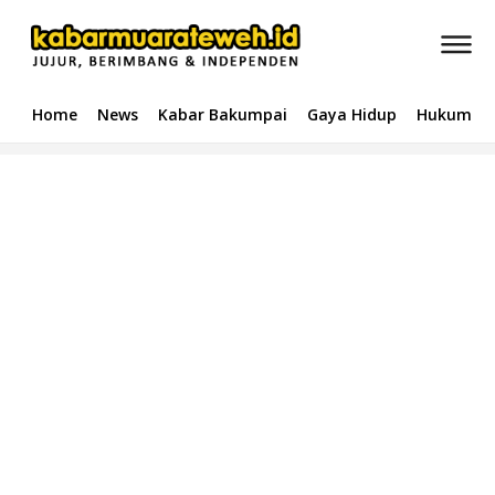
Home
News
Kabar Bakumpai
Gaya Hidup
Hukum & 