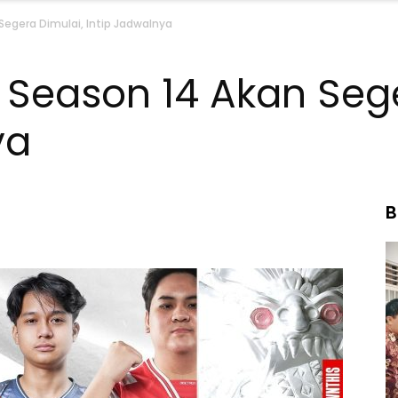
Segera Dimulai, Intip Jadwalnya
 Season 14 Akan Sege
ya
B