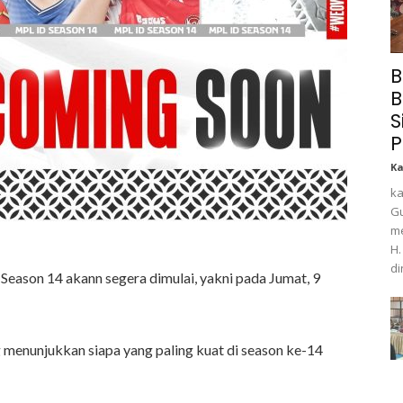
B
B
S
P
K
ka
Gu
me
H.
di
Season 14 akann segera dimulai, yakni pada Jumat, 9
 menunjukkan siapa yang paling kuat di season ke-14