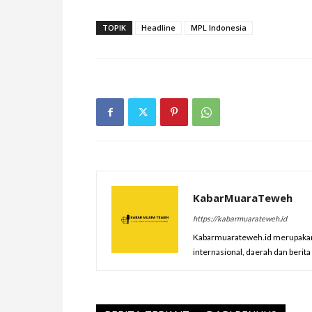
TOPIK
Headline
MPL Indonesia
KabarMuaraTeweh
https://kabarmuarateweh.id
Kabarmuarateweh.id merupakan m
internasional, daerah dan berit