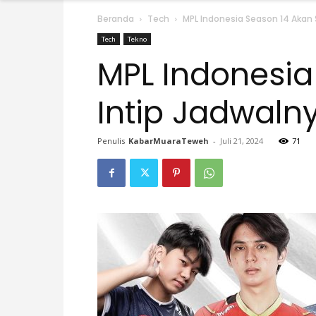
Beranda
Tech
MPL Indonesia Season 14 Akan 
Tech
Tekno
MPL Indonesia
Intip Jadwaln
Penulis
KabarMuaraTeweh
-
Juli 21, 2024
71