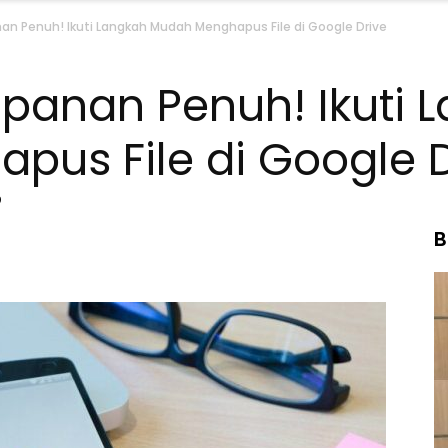
n Penuh! Ikuti Langkah Mudah Menghapus File di Google Drive
panan Penuh! Ikuti 
us File di Google D
9
B