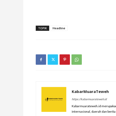
TOPIK
Headline
KabarMuaraTeweh
https://kabarmuarateweh.id
Kabarmuarateweh.id merupakan m
internasional, daerah dan berit