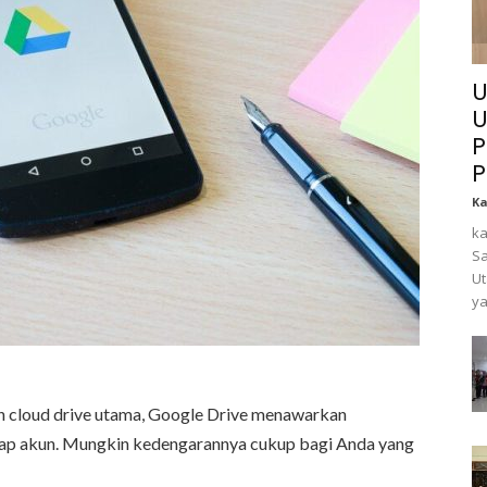
U
U
P
P
K
ka
Sa
Ut
ya
n cloud drive utama, Google Drive menawarkan
iap akun. Mungkin kedengarannya cukup bagi Anda yang