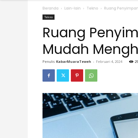
Beranda
Lain-lain
Tekno
Ruang Penyimpana
Tekno
Ruang Penyim
Mudah Menghap
Penulis
KabarMuaraTeweh
-
Februari 4, 2024
2