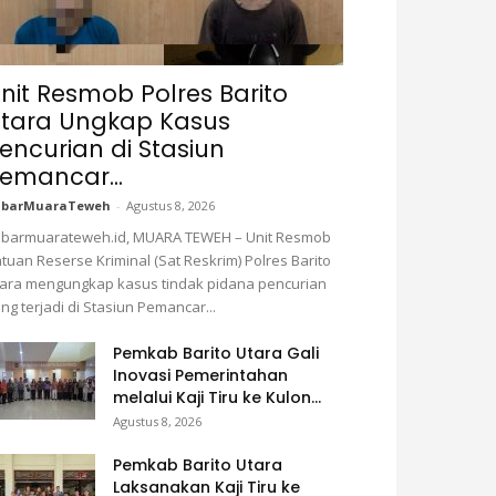
nit Resmob Polres Barito
tara Ungkap Kasus
encurian di Stasiun
emancar...
abarMuaraTeweh
-
Agustus 8, 2026
barmuarateweh.id, MUARA TEWEH – Unit Resmob
tuan Reserse Kriminal (Sat Reskrim) Polres Barito
ara mengungkap kasus tindak pidana pencurian
ng terjadi di Stasiun Pemancar...
Pemkab Barito Utara Gali
Inovasi Pemerintahan
melalui Kaji Tiru ke Kulon...
Agustus 8, 2026
Pemkab Barito Utara
Laksanakan Kaji Tiru ke