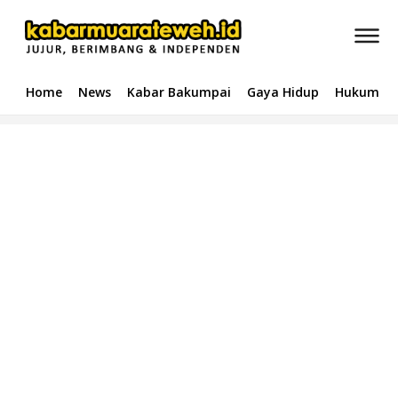
Home
News
Kabar Bakumpai
Gaya Hidup
Hukum & 