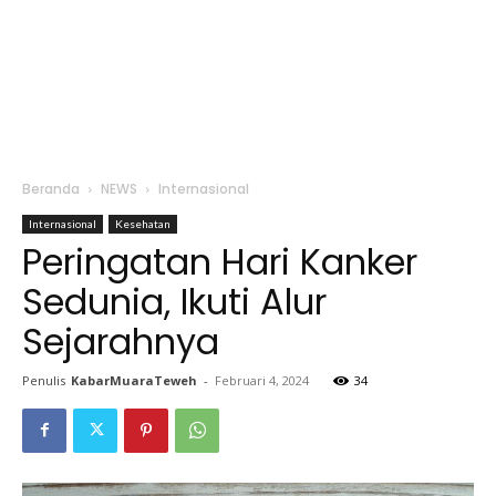
Beranda
NEWS
Internasional
Internasional
Kesehatan
Peringatan Hari Kanker
Sedunia, Ikuti Alur
Sejarahnya
Penulis
KabarMuaraTeweh
-
Februari 4, 2024
34