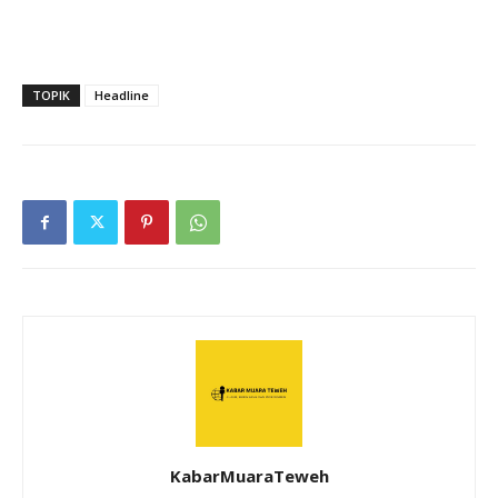
TOPIK
Headline
KabarMuaraTeweh