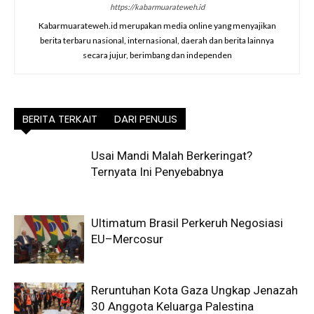
https://kabarmuarateweh.id
Kabarmuarateweh.id merupakan media online yang menyajikan
berita terbaru nasional, internasional, daerah dan berita lainnya
secara jujur, berimbang dan independen
BERITA TERKAIT
DARI PENULIS
Usai Mandi Malah Berkeringat?
Ternyata Ini Penyebabnya
Ultimatum Brasil Perkeruh Negosiasi
EU–Mercosur
Reruntuhan Kota Gaza Ungkap Jenazah
30 Anggota Keluarga Palestina