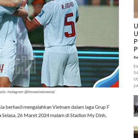
U
U
P
P
K
ka
Sa
Ut
ya
foto: Instagram @timnasindonesia)
ia berhasil mengalahkan Vietnam dalam laga Grup F
da Selasa, 26 Maret 2024 malam di Stadion My Dinh,