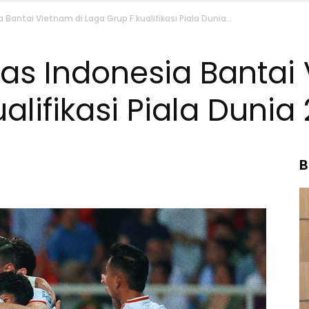
antai Vietnam di Laga Grup F kualifikasi Piala Dunia...
s Indonesia Bantai 
alifikasi Piala Dunia
B