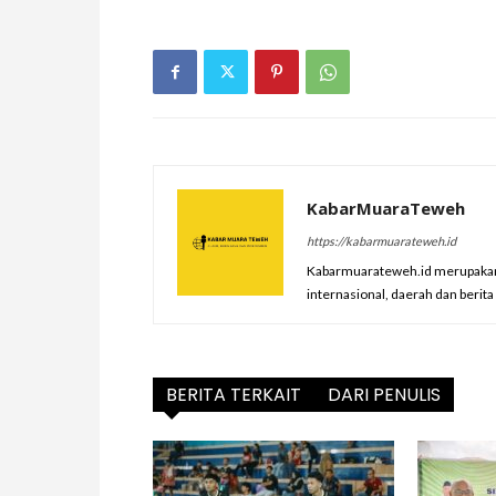
KabarMuaraTeweh
https://kabarmuarateweh.id
Kabarmuarateweh.id merupakan m
internasional, daerah dan berit
BERITA TERKAIT
DARI PENULIS