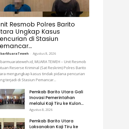
nit Resmob Polres Barito
tara Ungkap Kasus
encurian di Stasiun
emancar...
abarMuaraTeweh
-
Agustus 8, 2026
barmuarateweh.id, MUARA TEWEH – Unit Resmob
tuan Reserse Kriminal (Sat Reskrim) Polres Barito
ara mengungkap kasus tindak pidana pencurian
ng terjadi di Stasiun Pemancar...
Pemkab Barito Utara Gali
Inovasi Pemerintahan
melalui Kaji Tiru ke Kulon...
Agustus 8, 2026
Pemkab Barito Utara
Laksanakan Kaji Tiru ke