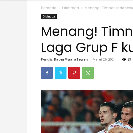
Beranda
Olahraga
Menang! Timnas Indonesia B
Olahraga
Menang! Timna
Laga Grup F ku
Penulis
KabarMuaraTeweh
-
Maret 26, 2024
29