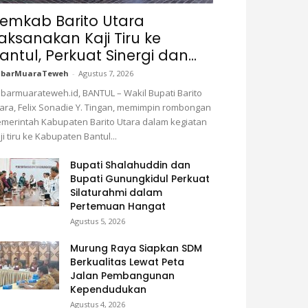
emkab Barito Utara
aksanakan Kaji Tiru ke
antul, Perkuat Sinergi dan...
abarMuaraTeweh
-
Agustus 7, 2026
barmuarateweh.id, BANTUL – Wakil Bupati Barito
ara, Felix Sonadie Y. Tingan, memimpin rombongan
merintah Kabupaten Barito Utara dalam kegiatan
ji tiru ke Kabupaten Bantul...
Bupati Shalahuddin dan
Bupati Gunungkidul Perkuat
Silaturahmi dalam
Pertemuan Hangat
Agustus 5, 2026
Murung Raya Siapkan SDM
Berkualitas Lewat Peta
Jalan Pembangunan
Kependudukan
Agustus 4, 2026