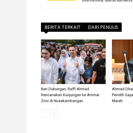
internasional, daerah dan berit
BERITA TERKAIT
DARI PENULIS
Beri Dukungan, Raffi Ahmad
Ahmad Dhan
Rencanakan Kunjungan ke Ammar
Pemilih Saya
Zoni di Nusakambangan
Marah.