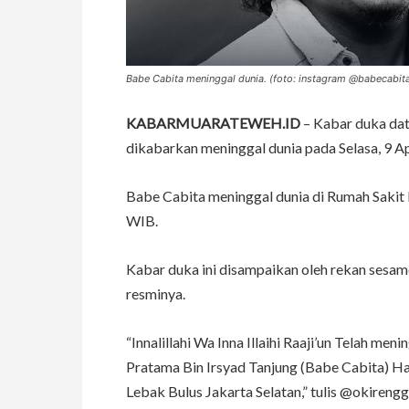
Babe Cabita meninggal dunia. (foto: instagram @babecabit
KABARMUARATEWEH.ID
– Kabar duka dat
dikabarkan meninggal dunia pada Selasa, 9 Ap
Babe Cabita meninggal dunia di Rumah Sakit 
WIB.
Kabar duka ini disampaikan oleh rekan sesam
resminya.
“Innalillahi Wa Inna Illaihi Raaji’un Telah me
Pratama Bin Irsyad Tanjung (Babe Cabita) Har
Lebak Bulus Jakarta Selatan,” tulis @okireng