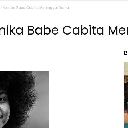
ahi! Komika Babe Cabita Meninggal Dunia
Komika Babe Cabita M
B