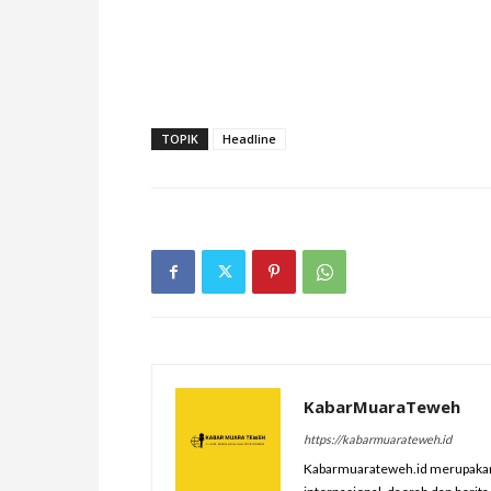
TOPIK
Headline
KabarMuaraTeweh
https://kabarmuarateweh.id
Kabarmuarateweh.id merupakan m