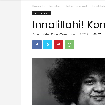
Beranda
Lain-lain
Entertainment
Innalill
Entertainment
Innalillahi! 
Penulis
KabarMuaraTeweh
-
April 9, 2024
57