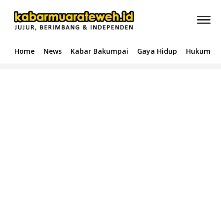
Home
News
Kabar Bakumpai
Gaya Hidup
Hukum & 