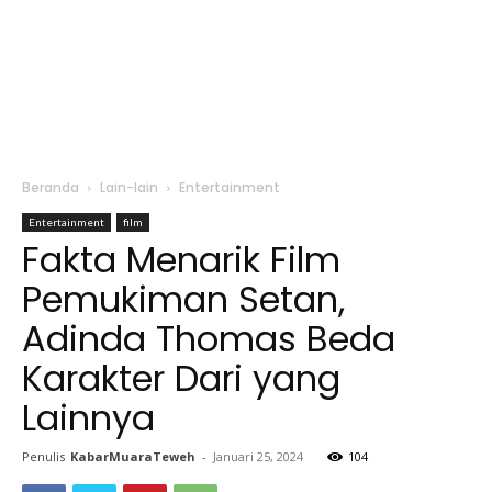
Beranda
Lain-lain
Entertainment
Entertainment
film
Fakta Menarik Film
Pemukiman Setan,
Adinda Thomas Beda
Karakter Dari yang
Lainnya
Penulis
KabarMuaraTeweh
-
Januari 25, 2024
104