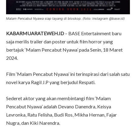
Malam Pencabut Nyawa siap tayang di bioskop. (foto: instagram @base.id)
KABARMUARATEWEH.ID
– BASE Entertainment baru
saja merilis trailer dan poster untuk film horror yang
bertajuk ‘Malam Pencabut Nyawa’ pada Senin, 18 Maret
2024.
Film ‘Malam Pencabut Nyawa’ ini terinspirasi dari salah satu
novel karya Ragil J.P yang berjudul Respati.
Sederet aktor yang akan membintangi film ‘Malam
Pencabut Nyawa’ adalah Devano Danendra, Keisya
Levronka, Ratu Felisha, Budi Ros, Mikha Hernan, Fajar
Nugra, dan Kiki Narendra.