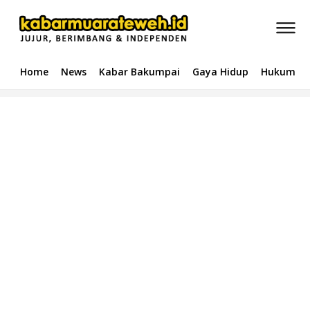
Home
News
Kabar Bakumpai
Gaya Hidup
Hukum & 