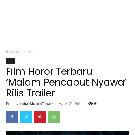
Beranda
film
film
Film Horor Terbaru
‘Malam Pencabut Nyawa’
Rilis Trailer
Penulis
KabarMuaraTeweh
-
Maret 20, 2024
64