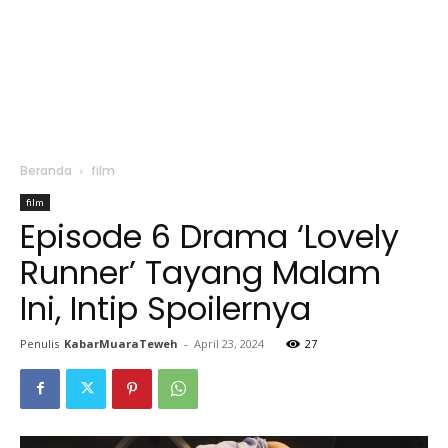
Beranda
film
film
Episode 6 Drama ‘Lovely
Runner’ Tayang Malam
Ini, Intip Spoilernya
Penulis
KabarMuaraTeweh
-
April 23, 2024
27