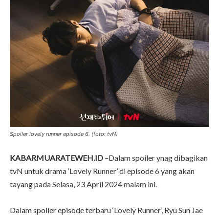
Spoiler lovely runner episode 6. (foto: tvN)
KABARMUARATEWEH.ID
–Dalam spoiler ynag dibagikan
tvN untuk drama ‘Lovely Runner’ di episode 6 yang akan
tayang pada Selasa, 23 April 2024 malam ini.
Dalam spoiler episode terbaru ‘Lovely Runner’, Ryu Sun Jae