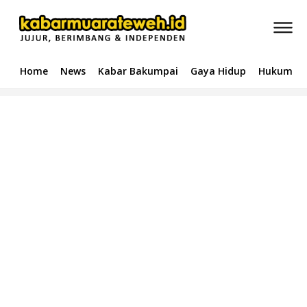
Home
News
Kabar Bakumpai
Gaya Hidup
Hukum & 