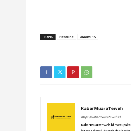
TOPIK
Headline
Xiaomi 15
KabarMuaraTeweh
https://kabarmuarateweh.id
Kabarmuarateweh.id merupakan m
internasional, daerah dan berit