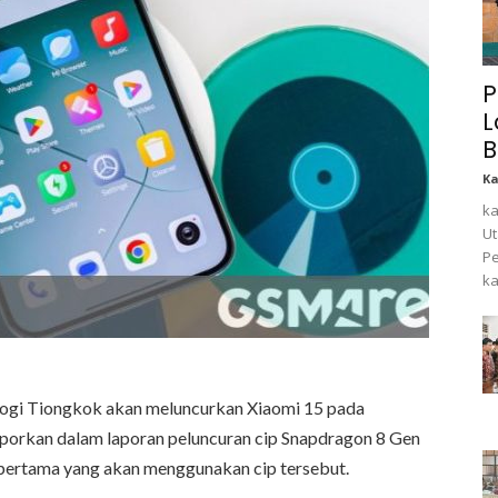
P
L
B
K
ka
Ut
Pe
ka
logi Tiongkok akan meluncurkan Xiaomi 15 pada
aporkan dalam laporan peluncuran cip Snapdragon 8 Gen
t pertama yang akan menggunakan cip tersebut.