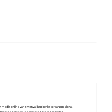
edia online yang menyajikan berita terbaru nasional,
a lainnya secara jujur, berimbang dan independen