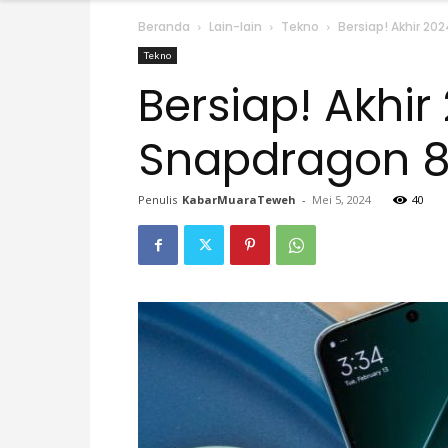
Beranda
Lain-lain
Tekno
Bersiap! Akhir 20
Tekno
Bersiap! Akhir
Snapdragon 8
Penulis
KabarMuaraTeweh
-
Mei 5, 2024
40