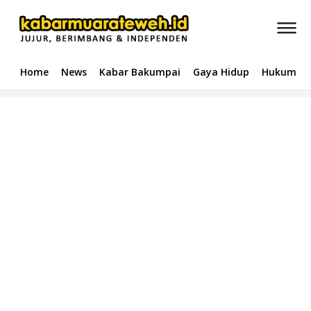
Home
News
Kabar Bakumpai
Gaya Hidup
Hukum & 