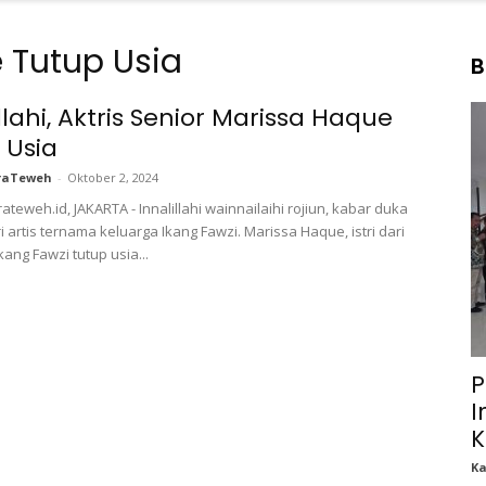
 Tutup Usia
B
llahi, Aktris Senior Marissa Haque
 Usia
raTeweh
-
Oktober 2, 2024
teweh.id, JAKARTA - Innalillahi wainnailaihi rojiun, kabar duka
i artis ternama keluarga Ikang Fawzi. Marissa Haque, istri dari
ang Fawzi tutup usia...
P
I
K
K