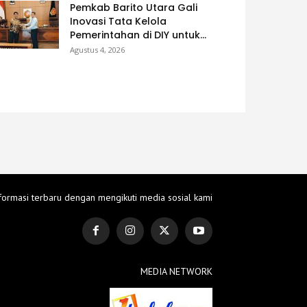
Pemkab Barito Utara Gali
Inovasi Tata Kelola
Pemerintahan di DIY untuk...
Agustus 4, 2026
formasi terbaru dengan mengikuti media sosial kami
MEDIA NETWORK