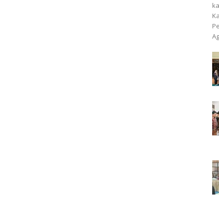
k
Ka
Pe
Ag