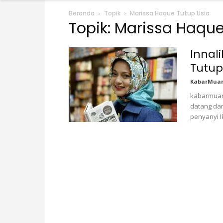
Beranda
Topik
Marissa Haque Tutup Usia
Topik: Marissa Haque
Innali
Tutup
KabarMua
kabarmuara
datang dar
penyanyi Ik