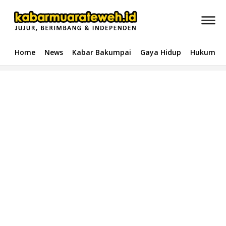
Home
News
Kabar Bakumpai
Gaya Hidup
Hukum & 