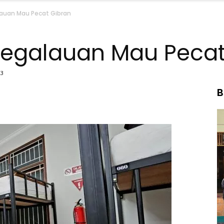
lauan Mau Pecat Gibran
Kegalauan Mau Pecat
23
B