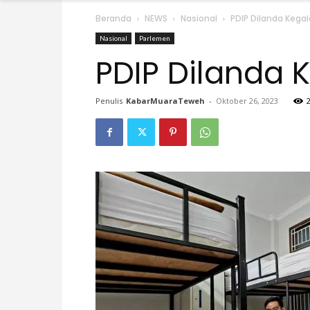
Beranda
NEWS
Nasional
PDIP Dilanda Kega
Nasional
Parlemen
PDIP Dilanda 
Penulis
KabarMuaraTeweh
-
Oktober 26, 2023