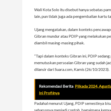
Wali Kota Solo itu disebut hanya sebatas pam
lain, pun tidak juga ada pengembalian kartu
Ujang mengatakan, dalam konteks pencawapr
Gibran mundur atau PDIP yang melakukan pem
diambil masing-masing pihak.
“Tapi dalam konteks Gibran ini, PDIP sedang 
memutuskan persoalan Gibran yang sudah jadi c
dilansir dari Suara.com, Kamis (26/10/2023).
Rekomendasi Berita
Pilkada 2024, Agusti
Ini Profilnya
Padahal menurut Ujang, PDIP semestinya bisa
seharusnya menjadi contoh, bagaimana kemu