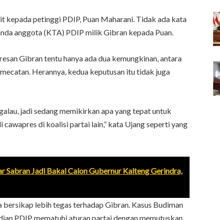
it kepada petinggi PDIP, Puan Maharani. Tidak ada kata
 tanda anggota (KTA) PDIP milik Gibran kepada Puan.
esan Gibran tentu hanya ada dua kemungkinan, antara
ecatan. Herannya, kedua keputusan itu tidak juga
galau, jadi sedang memikirkan apa yang tepat untuk
awapres di koalisi partai lain,” kata Ujang seperti yang
ar Sabran Jadi Bakal Calon Gubernur Kalteng Gerindra,
 bersikap lebih tegas terhadap Gibran. Kasus Budiman
dian PDIP mematuhi aturan partai dengan memutuskan