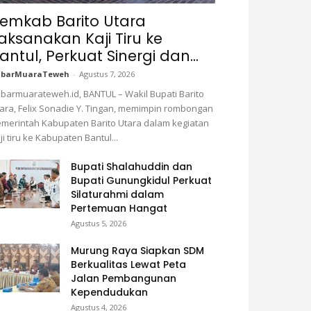
emkab Barito Utara
aksanakan Kaji Tiru ke
antul, Perkuat Sinergi dan...
abarMuaraTeweh
-
Agustus 7, 2026
barmuarateweh.id, BANTUL – Wakil Bupati Barito
ara, Felix Sonadie Y. Tingan, memimpin rombongan
merintah Kabupaten Barito Utara dalam kegiatan
ji tiru ke Kabupaten Bantul...
Bupati Shalahuddin dan
Bupati Gunungkidul Perkuat
Silaturahmi dalam
Pertemuan Hangat
Agustus 5, 2026
Murung Raya Siapkan SDM
Berkualitas Lewat Peta
Jalan Pembangunan
Kependudukan
Agustus 4, 2026