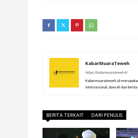
KabarMuaraTeweh
https://kabarmuarateweh.id
Kabarmuarateweh.id merupakan m
internasional, daerah dan berit
BERITA TERKAIT
DARI PENULIS