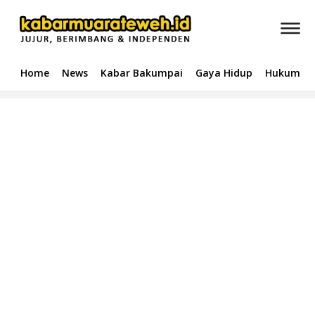
Home
News
Kabar Bakumpai
Gaya Hidup
Hukum & 