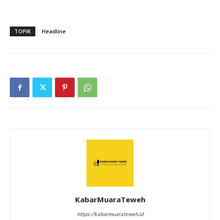
TOPIK
Headline
KabarMuaraTeweh
https://kabarmuarateweh.id