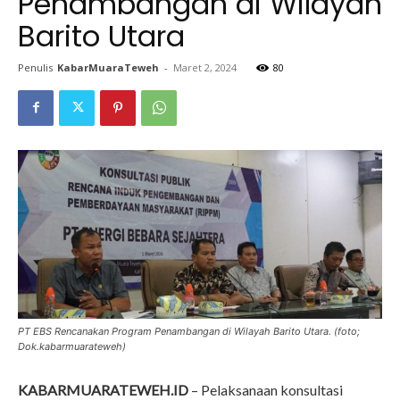
Penambangan di Wilayah
Barito Utara
Penulis
KabarMuaraTeweh
-
Maret 2, 2024
80
PT EBS Rencanakan Program Penambangan di Wilayah Barito Utara. (foto;
Dok.kabarmuarateweh)
KABARMUARATEWEH.ID
– Pelaksanaan konsultasi