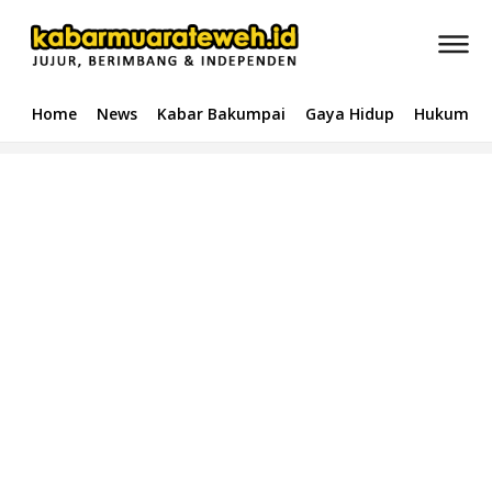
Home
News
Kabar Bakumpai
Gaya Hidup
Hukum & 