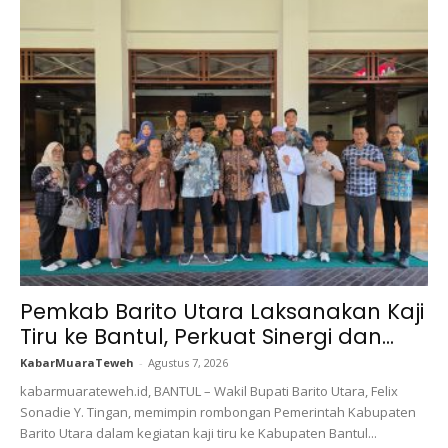
Pemkab Barito Utara Laksanakan Kaji
Tiru ke Bantul, Perkuat Sinergi dan...
KabarMuaraTeweh
-
Agustus 7, 2026
kabarmuarateweh.id, BANTUL – Wakil Bupati Barito Utara, Felix
Sonadie Y. Tingan, memimpin rombongan Pemerintah Kabupaten
Barito Utara dalam kegiatan kaji tiru ke Kabupaten Bantul...