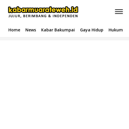
Home
News
Kabar Bakumpai
Gaya Hidup
Hukum & 