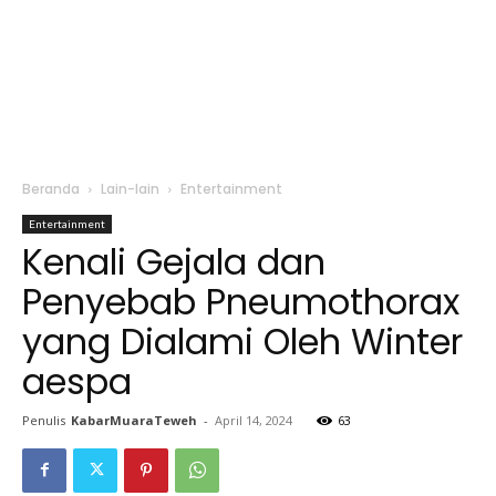
Beranda
Lain-lain
Entertainment
Entertainment
Kenali Gejala dan
Penyebab Pneumothorax
yang Dialami Oleh Winter
aespa
Penulis
KabarMuaraTeweh
-
April 14, 2024
63