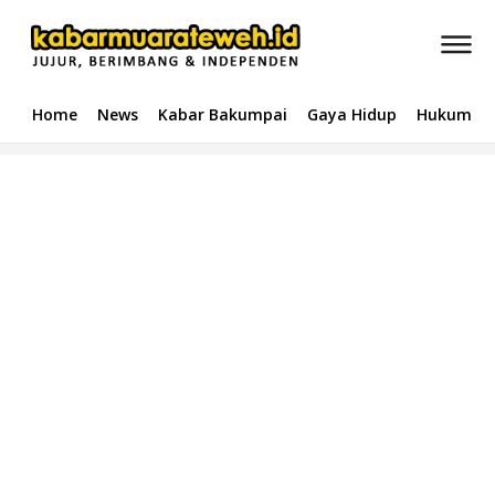
Home
News
Kabar Bakumpai
Gaya Hidup
Hukum & 