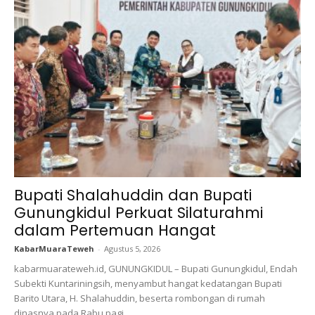
Bupati Shalahuddin dan Bupati
Gunungkidul Perkuat Silaturahmi
dalam Pertemuan Hangat
KabarMuaraTeweh
-
Agustus 5, 2026
kabarmuarateweh.id, GUNUNGKIDUL – Bupati Gunungkidul, Endah
Subekti Kuntariningsih, menyambut hangat kedatangan Bupati
Barito Utara, H. Shalahuddin, beserta rombongan di rumah
dinasnya pada Rabu pagi,...