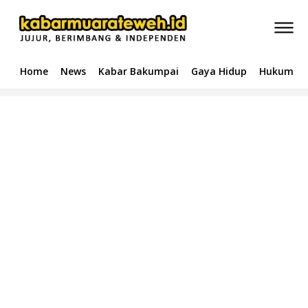
Home
News
Kabar Bakumpai
Gaya Hidup
Hukum & 