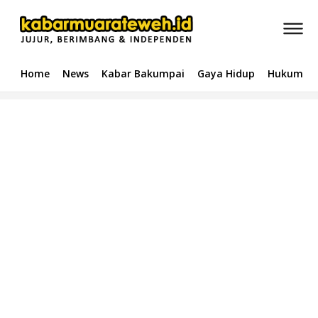
Home
News
Kabar Bakumpai
Gaya Hidup
Hukum & 