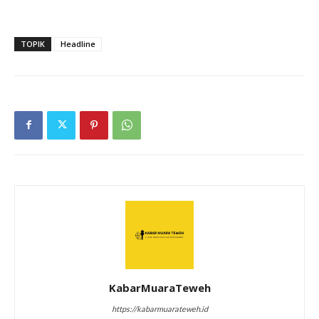
TOPIK
Headline
KabarMuaraTeweh
https://kabarmuarateweh.id