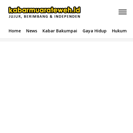
Home
News
Kabar Bakumpai
Gaya Hidup
Hukum & 