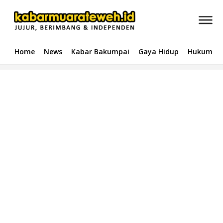
Home
News
Kabar Bakumpai
Gaya Hidup
Hukum & 