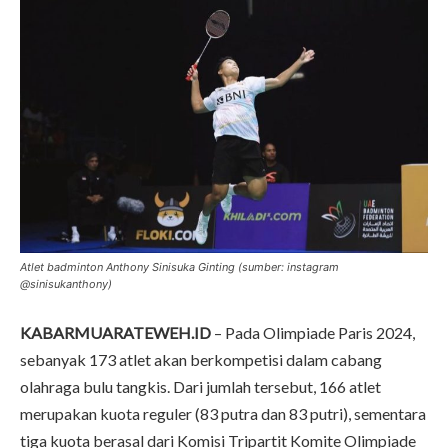
Atlet badminton Anthony Sinisuka Ginting (sumber: instagram
@sinisukanthony)
KABARMUARATEWEH.ID
– Pada Olimpiade Paris 2024,
sebanyak 173 atlet akan berkompetisi dalam cabang
olahraga bulu tangkis. Dari jumlah tersebut, 166 atlet
merupakan kuota reguler (83 putra dan 83 putri), sementara
tiga kuota berasal dari Komisi Tripartit Komite Olimpiade