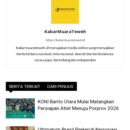
KabarMuaraTeweh
https://kabarmuarateweh.id
Kabarmuarateweh.id merupakan media online yang menyajikan
berita terbaru nasional, internasional, daerah dan berita lainnya
secara jujur, berimbang dan independen
BERITA TERKAIT
DARI PENULIS
KONI Barito Utara Mulai Matangkan
Persiapan Atlet Menuju Porprov 2026
Ultimatum Brasil Perkeruh Negosiasi