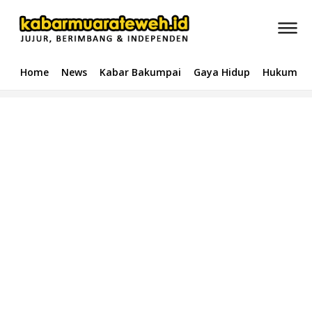
Home
News
Kabar Bakumpai
Gaya Hidup
Hukum & 