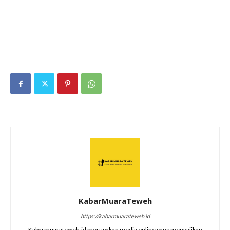
KabarMuaraTeweh
https://kabarmuarateweh.id
Kabarmuarateweh.id merupakan media online yang menyajikan