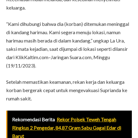
keluarga.
“Kami dihubungi bahwa dia (korban) ditemukan meninggal
di kandang harimau. Kami segera menuju lokasi, namun
harimau masih berada di dalam kandang,” ungkap La Ura,
saksi mata kejadian, saat dijumpai di lokasi seperti dilansir
dari KlikKaltim.com–Jaringan Suara.com, Minggu
(19/11/2023).
Setelah memastikan keamanan, rekan kerja dan keluarga
korban bergerak cepat untuk mengevakuasi Suprianda ke
rumah sakit.
Rekomendasi Berita
Rekor Polsek Teweh Tengah
Ringkus 2 Pengedar, 84,87 Gram Sabu Gagal Edar di
Barut