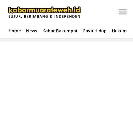
Home
News
Kabar Bakumpai
Gaya Hidup
Hukum & 