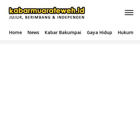
Home
News
Kabar Bakumpai
Gaya Hidup
Hukum & 