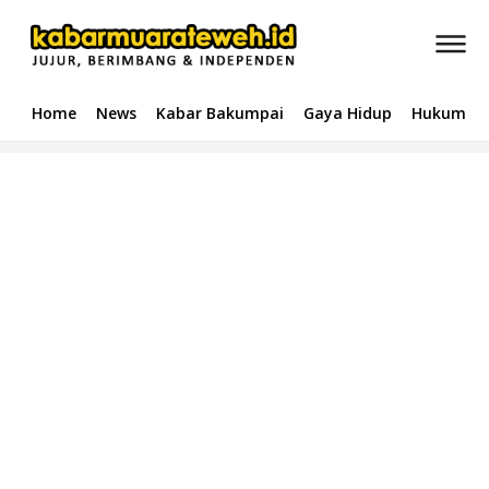
Home
News
Kabar Bakumpai
Gaya Hidup
Hukum & 