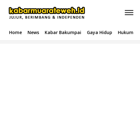
Home
News
Kabar Bakumpai
Gaya Hidup
Hukum & 