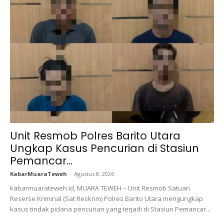
Unit Resmob Polres Barito Utara
Ungkap Kasus Pencurian di Stasiun
Pemancar...
KabarMuaraTeweh
-
Agustus 8, 2026
kabarmuarateweh.id, MUARA TEWEH – Unit Resmob Satuan
Reserse Kriminal (Sat Reskrim) Polres Barito Utara mengungkap
kasus tindak pidana pencurian yang terjadi di Stasiun Pemancar...