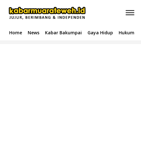
Home
News
Kabar Bakumpai
Gaya Hidup
Hukum & 