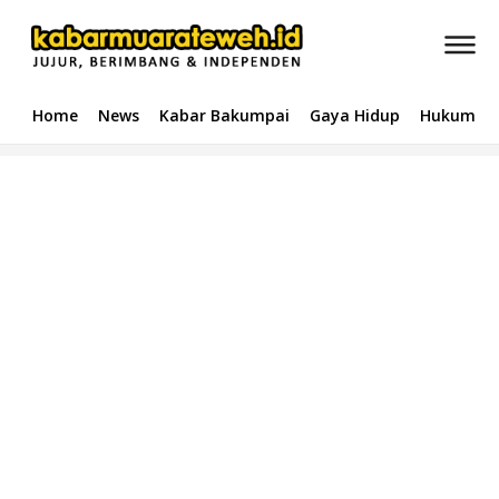
Home
News
Kabar Bakumpai
Gaya Hidup
Hukum & 