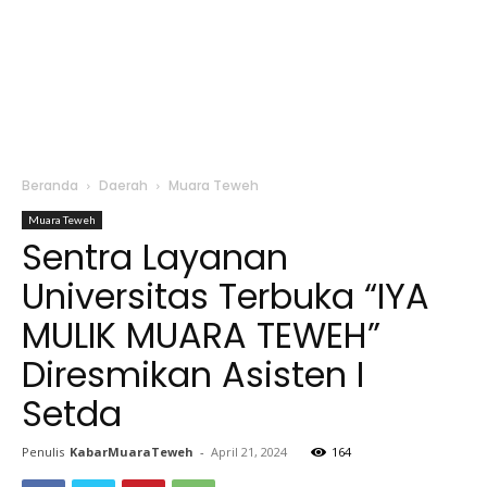
Beranda
Daerah
Muara Teweh
Muara Teweh
Sentra Layanan
Universitas Terbuka “IYA
MULIK MUARA TEWEH”
Diresmikan Asisten I
Setda
Penulis
KabarMuaraTeweh
-
April 21, 2024
164