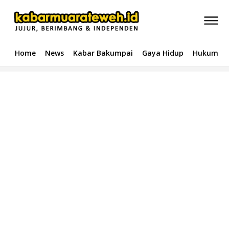
Home
News
Kabar Bakumpai
Gaya Hidup
Hukum & 