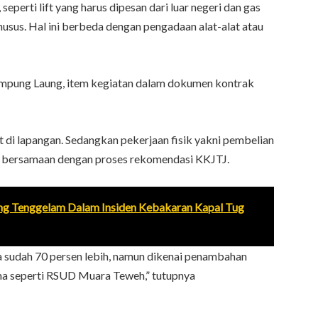
seperti lift yang harus dipesan dari luar negeri dan gas
sus. Hal ini berbeda dengan pengadaan alat-alat atau
mpung Laung, item kegiatan dalam dokumen kontrak
at di lapangan. Sedangkan pekerjaan fisik yakni pembelian
n bersamaan dengan proses rekomendasi KKJTJ.
ng Tenggelam Dalam Insiden Kebakaran Kapal Tug
sudah 70 persen lebih, namun dikenai penambahan
ama seperti RSUD Muara Teweh,” tutupnya