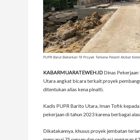
PUPR Barut Beberkan 19 Proyek Terkena Pelanti Akibat Ket
KABARMUARATEWEH.ID
Dinas Pekerjaan
Utara angkat bicara terkait proyek pembang
ditentukan alias kena pinalti.
Kadis PUPR Barito Utara, Iman Tofik kepada
pekerjaan di tahun 2023 karena berbagai alas
Dikatakannya, khusus proyek jembatan terlam
mencapai 75 persen dan realisasi anggaran 62