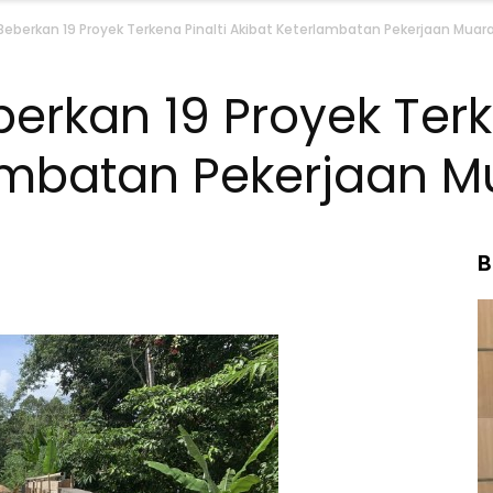
Beberkan 19 Proyek Terkena Pinalti Akibat Keterlambatan Pekerjaan Muar
erkan 19 Proyek Terk
ambatan Pekerjaan M
B