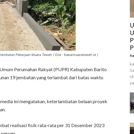
U
U
P
P
erlambatan Pekerjaan Muara Teweh ( Dok : Kabarmuarateweh.id )
K
ka
 Umum Perumahan Rakyat (PUPR) Kabupaten Barito
Sa
Ut
unan 19 jembatan yang terlambat dari batas waktu
ya
 media ini mengatakan, keterlambatan belaan proyek
an.
bat realisasi fisik rata-rata per 31 Desember 2023
 persen.