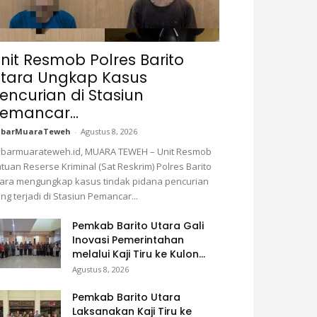
nit Resmob Polres Barito
tara Ungkap Kasus
encurian di Stasiun
emancar...
abarMuaraTeweh
-
Agustus 8, 2026
barmuarateweh.id, MUARA TEWEH – Unit Resmob
tuan Reserse Kriminal (Sat Reskrim) Polres Barito
ara mengungkap kasus tindak pidana pencurian
ng terjadi di Stasiun Pemancar...
Pemkab Barito Utara Gali
Inovasi Pemerintahan
melalui Kaji Tiru ke Kulon...
Agustus 8, 2026
Pemkab Barito Utara
Laksanakan Kaji Tiru ke