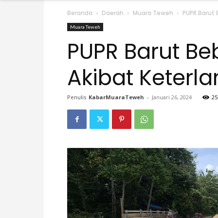
Beranda
Daerah
Muara Teweh
PUPR Barut 
Muara Teweh
PUPR Barut Beb
Akibat Keterl
Penulis
KabarMuaraTeweh
-
Januari 26, 2024
25