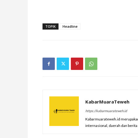
TOPIK
Headline
KabarMuaraTeweh
https://kabarmuarateweh.id
Kabarmuarateweh.id merupakan m
internasional, daerah dan berit