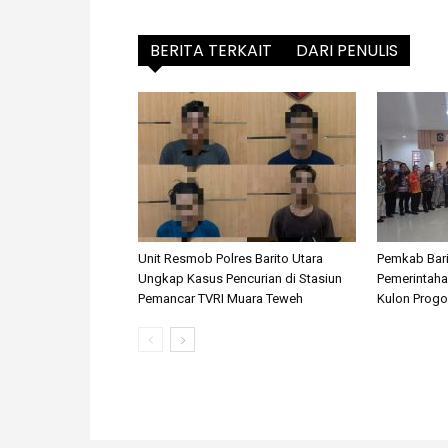
BERITA TERKAIT
DARI PENULIS
Unit Resmob Polres Barito Utara
Pemkab Barit
Ungkap Kasus Pencurian di Stasiun
Pemerintahan
Pemancar TVRI Muara Teweh
Kulon Progo