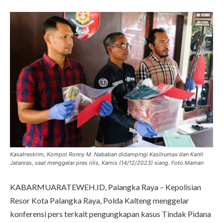
Kasatreskrim, Kompol Ronny M. Nababan didampingi Kasihumas dan Kanit
Jatanras, saat menggelar pres rilis, Kamis (14/12/2023) siang. Foto.Maman
KABARMUARATEWEH.ID, Palangka Raya – Kepolisian
Resor Kota Palangka Raya, Polda Kalteng menggelar
konferensi pers terkait pengungkapan kasus Tindak Pidana