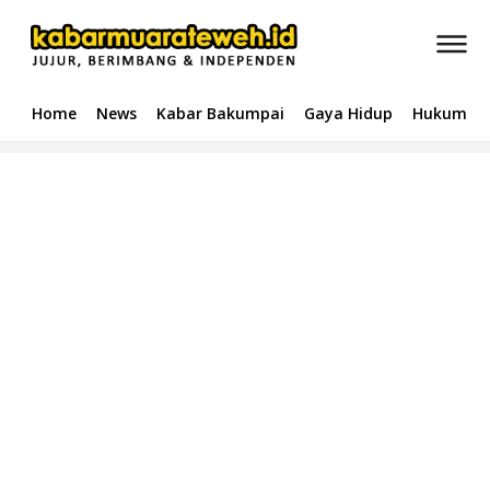
Home
News
Kabar Bakumpai
Gaya Hidup
Hukum & 