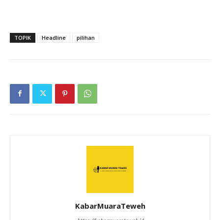
TOPIK
Headline
pilihan
KabarMuaraTeweh